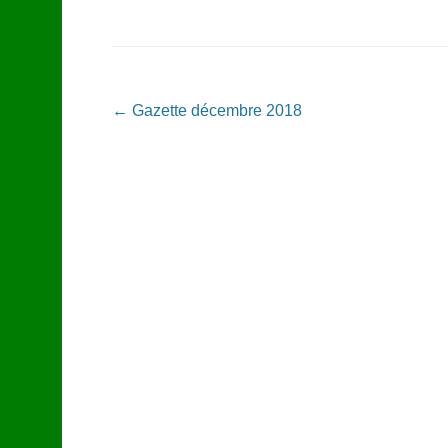
Navigation dans les articles
←
Gazette décembre 2018