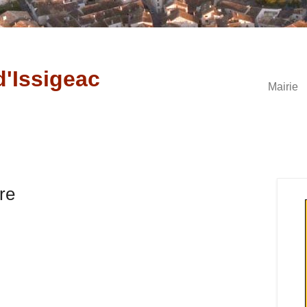
d'Issigeac
Mairie
re