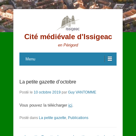
Cité médiévale d'Issigeac
en Périgord
Menu
La petite gazette d’octobre
Posté le
10 octobre 2019
par
Guy VANTOMME
Vous pouvez la télécharger
ici
.
Posté dans
La petite gazette
,
Publications