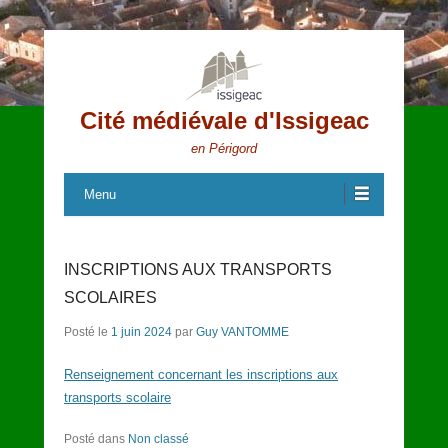
Cité médiévale d'Issigeac
en Périgord
Menu
INSCRIPTIONS AUX TRANSPORTS
SCOLAIRES
Posté le
1 juin 2024
par
Guy VANTOMME
Renseignement concernant les inscriptions aux
transports scolaire
Posté dans
Non classé