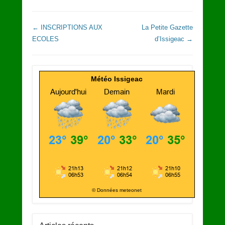
Navigation dans les articles
←
INSCRIPTIONS AUX
La Petite Gazette
ECOLES
d’Issigeac
→
Météo Issigeac
© Données meteonet