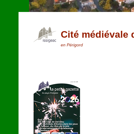
Cité médiévale 
en Périgord